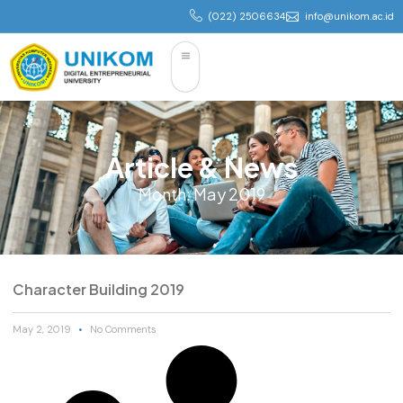
(022) 2506634
info@unikom.ac.id
Article & News
Month: May 2019
Character Building 2019
May 2, 2019
No Comments