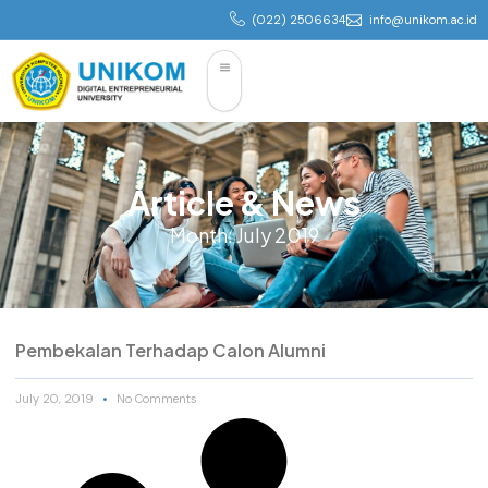
(022) 2506634
info@unikom.ac.id
Article & News
Month: July 2019
Pembekalan Terhadap Calon Alumni
July 20, 2019
No Comments