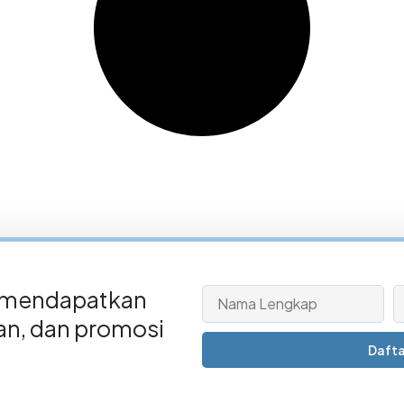
 mendapatkan
san, dan promosi
Dafta