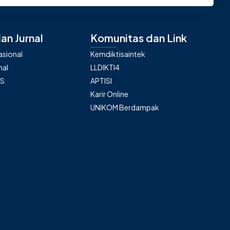
an Jurnal
Komunitas dan Link
nasional
Kemdiktisaintek
nal
LLDIKTI4
AS
APTISI
Karir Online
UNIKOM Berdampak