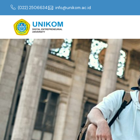
(022) 2506634
info@unikom.ac.id