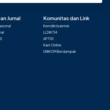
an Jurnal
Komunitas dan Link
nasional
Kemdiktisaintek
nal
LLDIKTI4
AS
APTISI
Karir Online
UNIKOM Berdampak