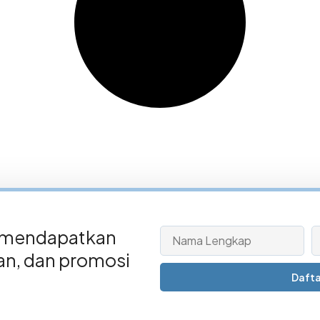
 mendapatkan
san, dan promosi
Dafta