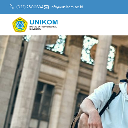
(022) 2506634
info@unikom.ac.id