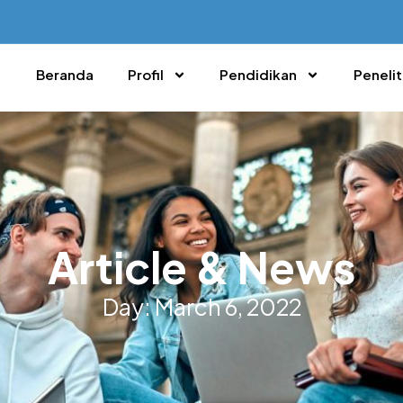
Beranda
Profil
Pendidikan
Penelit
Article & News
Day: March 6, 2022