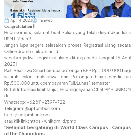
April 4, 2023
minweb
𝐂𝐨𝐧𝐠𝐫𝐚𝐭𝐮𝐥𝐚𝐭𝐢𝐨𝐧 !!
Hi Unikomers, selamat buat kalian yang telah dinyatakan lulus
USM 1, 2 dan 3
Jangan lupa segera selesaikan proses Registrasi ulang secara
Online di pmb.unikom.ac.id
sebelum jadwal registrasi ulang ditutup pada tanggal 15 April
2023 !
Raih Beasiswa Smart berupa potongan BPP Rp.1.000.000 bagi
seluruh calon mahasiswa dan Potongan biaya pendidikan
Rp.500.000 untuk pembayaran Full/Lunas 1 semester
Butuh Informasi lebih lanjut, Hubungi layanan Chat PMB UNIKOM
di :
Whatsapp: +62 811-2397-722
Telegram: @uptpmbunikom
Line : @uptpmbunikom
atau klik link:
https://unikom.id/pmb
“𝗦𝗲𝗹𝗮𝗺𝗮𝘁 𝗯𝗲𝗿𝗴𝗮𝗯𝘂𝗻𝗴 𝗱𝗶 𝗪𝗼𝗿𝗹𝗱 𝗖𝗹𝗮𝘀𝘀 𝗖𝗮𝗺𝗽𝘂𝘀… 𝗖𝗮𝗺𝗽𝘂𝘀
𝗼𝗳 𝘁𝗵𝗲 𝗖𝗵𝗮𝗺𝗽𝗶𝗼𝗻𝘀 !”