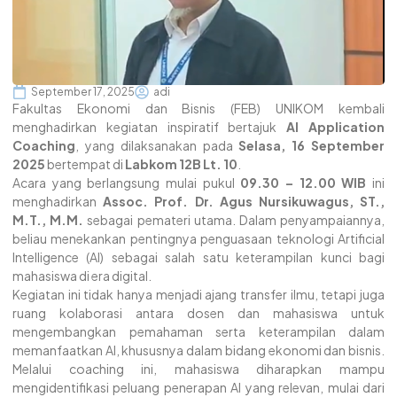
September 17, 2025
adi
Fakultas Ekonomi dan Bisnis (FEB) UNIKOM kembali
menghadirkan kegiatan inspiratif bertajuk
AI Application
Coaching
, yang dilaksanakan pada
Selasa, 16 September
2025
bertempat di
Labkom 12B Lt. 10
.
Acara yang berlangsung mulai pukul
09.30 – 12.00 WIB
ini
menghadirkan
Assoc. Prof. Dr. Agus Nursikuwagus, ST.,
M.T., M.M.
sebagai pemateri utama. Dalam penyampaiannya,
beliau menekankan pentingnya penguasaan teknologi Artificial
Intelligence (AI) sebagai salah satu keterampilan kunci bagi
mahasiswa di era digital.
Kegiatan ini tidak hanya menjadi ajang transfer ilmu, tetapi juga
ruang kolaborasi antara dosen dan mahasiswa untuk
mengembangkan pemahaman serta keterampilan dalam
memanfaatkan AI, khususnya dalam bidang ekonomi dan bisnis.
Melalui coaching ini, mahasiswa diharapkan mampu
mengidentifikasi peluang penerapan AI yang relevan, mulai dari