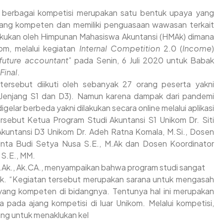
berbagai kompetisi merupakan satu bentuk upaya yang
yang kompeten dan memiliki penguasaan wawasan terkait
akukan oleh Himpunan Mahasiswa Akuntansi (HMAk) dimana
om, melalui kegiatan
Internal Competition
2.0 (
Income
)
uture accountant
” pada Senin, 6 Juli 2020 untuk Babak
Final
.
tersebut diikuti oleh sebanyak 27 orang peserta yakni
 (Jenjang S1 dan D3). Namun karena dampak dari pandemi
elar berbeda yakni dilakukan secara online melalui aplikasi
sebut Ketua Program Studi Akuntansi S1 Unikom Dr. Siti
 Akuntansi D3 Unikom Dr. Adeh Ratna Komala, M.Si., Dosen
Inta Budi Setya Nusa S.E., M.Ak dan Dosen Koordinator
 S.E., MM.
 M.Ak., Ak.CA., menyampaikan bahwa program studi sangat
k. “Kegiatan tersebut merupakan sarana untuk mengasah
ang kompeten di bidangnya. Tentunya hal ini merupakan
ada ajang kompetisi di luar Unikom. Melalui kompetisi,
ng untuk menaklukan kel