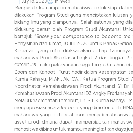
July 18, 2020
minweb
Mengasah kemampuan mahasiswa untuk siap dalam 
dilakukan Program Studi guna menciptakan lulusan 
bidang ilmu yang diampunya. Salah satunya yang dil
didukung penuh oleh Program Studi Akuntansi Unik
bertajuk “
Show your competence to become the f
Penyisihan dan Jumat, 10 Juli 2020 untuk Babak
Grand 
Kegiatan yang rutin dilaksanakan setiap tahunnya 
mahasiswa Prodi Akuntansi tingkat 2 dan tingkat 3
COVID-19, maka pelaksanaan kegiatan pada tahun ini dig
Zoom dan Kahoot. Turut hadir dalam kesempatan ter
Kurnia Rahayu, M.Ak., Ak. CA., Ketua Program Studi
Koordinator Kemahasiswaan Prodi Akuntansi S1 Dr. 
Kemahasiswaan Prodi Akuntansi D3 Angky Frbriansyah
Melalui kesempatan tersebut, Dr. Siti Kurnia Rahayu,
mengapresiasi acara
Income
yang dimotori oleh HMA
mahasiswa yang potensial guna menjadi mahasiswa y
asset prodi dimana dapat mempersiapkan mahasiswa p
mahasiswa dibina untuk mampu meningkatkan daya jua