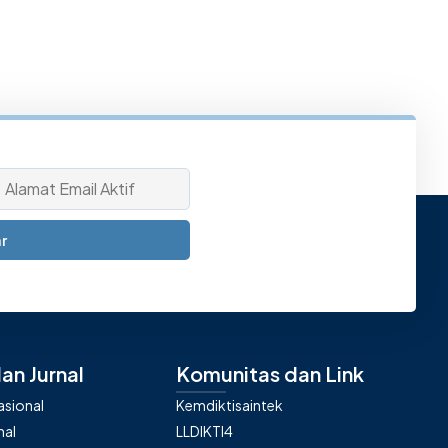
r
an Jurnal
Komunitas dan Link
nasional
Kemdiktisaintek
nal
LLDIKTI4