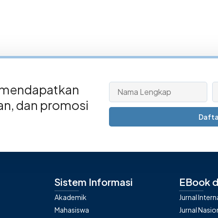
 mendapatkan
san, dan promosi
Dafta
Sistem Informasi
EBook d
Akademik
Jurnal Inter
Mahasiswa
Jurnal Nasio