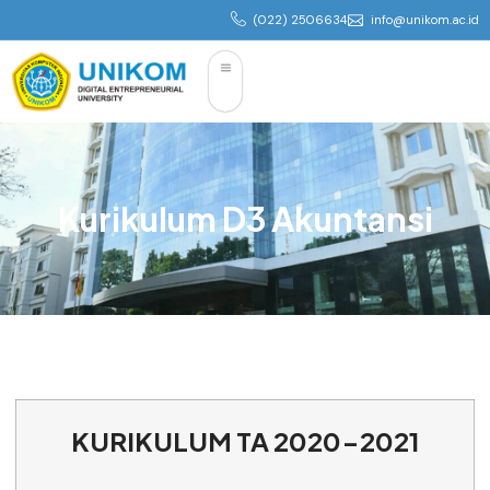
(022) 2506634
info@unikom.ac.id
Kurikulum D3 Akuntansi
KURIKULUM TA 2020-2021