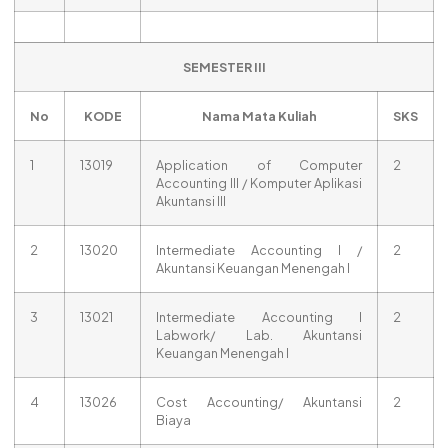
SEMESTER III
No
KODE
Nama Mata Kuliah
SKS
1
13019
Application of Computer
2
Accounting III / Komputer Aplikasi
Akuntansi III
2
13020
Intermediate Accounting I /
2
Akuntansi Keuangan Menengah I
3
13021
Intermediate Accounting I
2
Labwork/ Lab. Akuntansi
Keuangan Menengah I
4
13026
Cost Accounting/ Akuntansi
2
Biaya