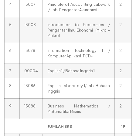
4
13007
Principle of Accounting Labwork
2
I/ Lab. Pengantar Akuntansi I
5
13008
Introduction to Economics /
2
Pengantar Ilmu Ekonomi (Mikro +
Makro)
6
13078
Information Technology I /
2
Komputer Aplikasi IT (IT)-I
7
00004
English 1 / Bahasa Inggris 1
2
8
13086
English Laboratory I/Lab. Bahasa
2
Inggris I
9
13088
Business Mathematics /
2
Matematika Bisnis
JUMLAH SKS
19