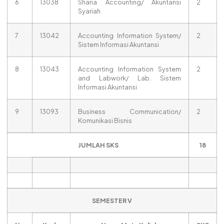
6
13038
Sharia Accounting/ Akuntansi
2
Syariah
7
13042
Accounting Information System/
2
Sistem Informasi Akuntansi
8
13043
Accounting Information System
2
and Labwork/ Lab. Sistem
Informasi Akuntansi
9
13093
Business Communication/
2
Komunikasi Bisnis
JUMLAH SKS
18
SEMESTER V