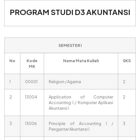
PROGRAM STUDI D3 AKUNTANSI
SEMESTER I
No
Kode
Nama Mata Kuliah
SKS
MK
1
00001
Religion / Agama
2
2
13004
Application of Computer
2
Accounting I / Komputer Aplikasi
Akuntansi I
3
13006
Principle of Accounting I /
3
Pengantar Akuntansi I