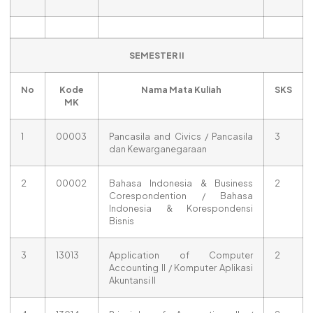
SEMESTER II
No
Kode
Nama Mata Kuliah
SKS
MK
1
00003
Pancasila and Civics / Pancasila
3
dan Kewarganegaraan
2
00002
Bahasa Indonesia & Business
2
Corespondention / Bahasa
Indonesia & Korespondensi
Bisnis
3
13013
Application of Computer
2
Accounting II / Komputer Aplikasi
Akuntansi II