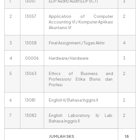
1
13051
EDP Audit/ Audit EDP (ICT)
3
2
13057
Application of Computer
2
Accounting VI / Komputer Aplikasi
Akuntansi VI
3
13058
Final Assignment / Tugas Akhir
4
4
00006
Hardware/ Hardware
3
5
13063
Ethics of Business and
2
Profession/ Etika Bisnis dan
Profesi
6
13081
English II/ Bahasa Inggris II
2
7
13082
English Laboratory II/ Lab.
2
Bahasa Inggris II
JUMLAH SKS
18