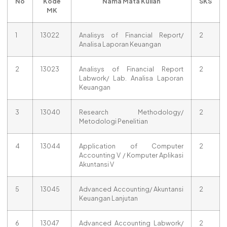
No
Kode
Nama Mata Kuliah
SKS
MK
1
13022
Analisys of Financial Report/
2
Analisa Laporan Keuangan
2
13023
Analisys of Financial Report
2
Labwork/ Lab. Analisa Laporan
Keuangan
3
13040
Research Methodology/
2
Metodologi Penelitian
4
13044
Application of Computer
2
Accounting V / Komputer Aplikasi
Akuntansi V
5
13045
Advanced Accounting/ Akuntansi
2
Keuangan Lanjutan
6
13047
Advanced Accounting Labwork/
2