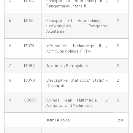
4
13014
Principle of Accounting II /
2
Pengantar Akuntansi II
5
13015
Principle of Accountiing II
2
Labwork/Lab. Pengantar
Akuntansi II
6
13079
Information Technology II /
2
Komputer Aplikasi IT (IT)-II
7
13089
Taxation I / Perpajakan I
2
8
13090
Descriptive Statistics/ Statistik
2
Deskriptif
9
00007
Animasi dan Multimedia /
3
Animation and Multimedia
JUMLAH SKS
20