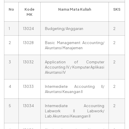
No
Kode
Nama Mata Kuliah
SKS
MK
1
13024
Budgeting/ Anggaran
2
2
13028
Basic Management Accounting/
2
Akuntansi Manajemen
3
13032
Application of Computer
2
Accounting IV / Komputer Aplikasi
Akuntansi IV
4
13033
Intermediete Accounting II/
2
Akuntansi Keuangan II
5
13034
Intermediate Accounting
2
Labwork II Labwork/
Lab.Akuntansi Keuangan II