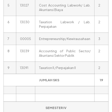
5
13027
Cost Accounting Labwork/ Lab.
2
Akuntansi Biaya
6
13030
Taxation Labwork / Lab.
2
Perpajakan
7
00005
Entrepreneurship/ Kewirausahaan
3
8
13039
Accounting of Public Sector/
2
Akuntansi Sektor Publik
9
13091
Taxation II / Perpajakan II
2
JUMLAH SKS
19
SEMESTER IV