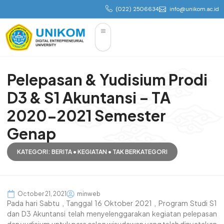
(022) 2506634
info@unikom.ac.id
Pelepasan & Yudisium Prodi
D3 & S1 Akuntansi – TA
2020-2021 Semester
Genap
KATEGORI:
BERITA
•
KEGIATAN
•
TAK BERKATEGORI
October 21, 2021
minweb
Pada hari Sabtu , Tanggal 16 Oktober 2021 , Program Studi S1
dan D3 Akuntansi telah menyelenggarakan kegiatan pelepasan