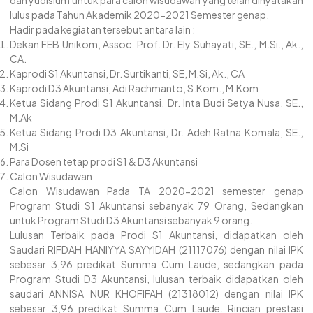
dan yudisium untuk para calon wisudawan yang telah dinyatakan
lulus pada Tahun Akademik 2020-2021 Semester genap.
Hadir pada kegiatan tersebut antara lain :
Dekan FEB Unikom, Assoc. Prof. Dr. Ely Suhayati, SE., M.Si., Ak.,
CA.
Kaprodi S1 Akuntansi, Dr. Surtikanti, SE, M.Si, Ak., CA
Kaprodi D3 Akuntansi, Adi Rachmanto, S.Kom., M.Kom
Ketua Sidang Prodi S1 Akuntansi, Dr. Inta Budi Setya Nusa, SE.,
M.Ak
Ketua Sidang Prodi D3 Akuntansi, Dr. Adeh Ratna Komala, SE.,
M.Si
Para Dosen tetap prodi S1 & D3 Akuntansi
Calon Wisudawan
Calon Wisudawan Pada TA 2020-2021 semester genap
Program Studi S1 Akuntansi sebanyak 79 Orang, Sedangkan
untuk Program Studi D3 Akuntansi sebanyak 9 orang.
Lulusan Terbaik pada Prodi S1 Akuntansi, didapatkan oleh
Saudari RIFDAH HANIYYA SAYYIDAH (21117076) dengan nilai IPK
sebesar 3,96 predikat Summa Cum Laude, sedangkan pada
Program Studi D3 Akuntansi, lulusan terbaik didapatkan oleh
saudari ANNISA NUR KHOFIFAH (21318012) dengan nilai IPK
sebesar 3,96 predikat Summa Cum Laude. Rincian prestasi