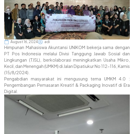
August 16, 2024
adi
Himpunan Mahasiswa Akuntansi UNIKOM bekerja sama dengan
PT Pos Indonesia melalui Divisi Tanggung Jawab Sosial dan
Lingkungan (TJSL), berkolaborasi meningkatkan Usaha Mikro,
Kecil, dan Menengah (UMKM) di Jalan Dipatiukur No 112-116, Kamis
(15/8/2024).
Pengabdian masyarakat ini mengusung tema UMKM 4.0 :
Pengembangan Pemasaran Kreatif & Packaging Inovatif di Era
Digital.