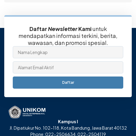
Daftar
Newsletter
Kami
untuk
mendapatkan informasi terkini, berita,
wawasan, dan promosi spesial.
Daftar
Kampus I
Jl. Dipatiukur No. 102-118, Kota Bandung, Jawa Barat 40132
Phone: 022-2506634, 022-2504119