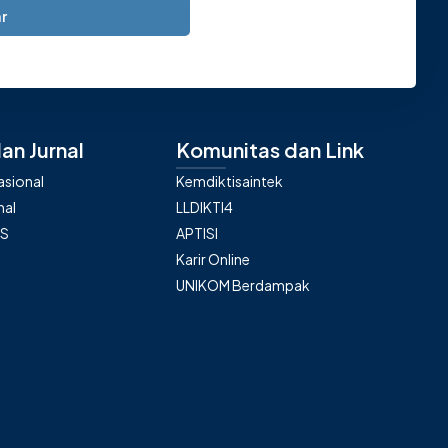
r
an Jurnal
Komunitas dan Link
nasional
Kemdiktisaintek
nal
LLDIKTI4
AS
APTISI
Karir Online
UNIKOM Berdampak