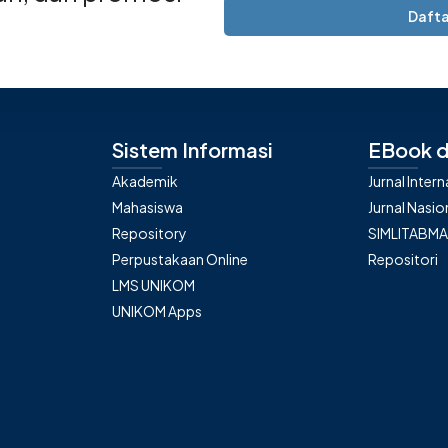
Dafta
Sistem Informasi
EBook d
Akademik
Jurnal Inter
Mahasiswa
Jurnal Nasio
Repository
SIMLITABM
Perpustakaan Online
Repositori
LMS UNIKOM
UNIKOM Apps