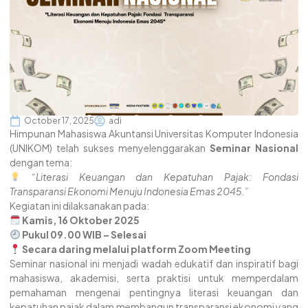
October 17, 2025
adi
Himpunan Mahasiswa Akuntansi Universitas Komputer Indonesia
(UNIKOM) telah sukses menyelenggarakan
Seminar Nasional
dengan tema:
“Literasi Keuangan dan Kepatuhan Pajak: Fondasi
Transparansi Ekonomi Menuju Indonesia Emas 2045.”
Kegiatan ini dilaksanakan pada:
Kamis, 16 Oktober 2025
Pukul 09.00 WIB – Selesai
Secara daring melalui platform Zoom Meeting
Seminar nasional ini menjadi wadah edukatif dan inspiratif bagi
mahasiswa, akademisi, serta praktisi untuk memperdalam
pemahaman mengenai pentingnya literasi keuangan dan
kepatuhan pajak dalam membangun transparansi ekonomi yang